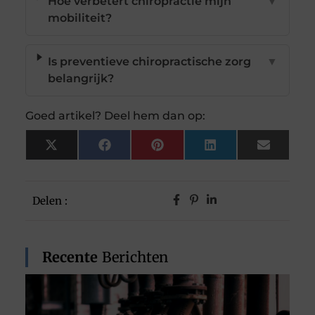
Hoe verbetert chiropractie mijn
▼
mobiliteit?
Is preventieve chiropractische zorg
▼
belangrijk?
Goed artikel? Deel hem dan op:
X
Facebook
Pinterest
LinkedIn
Email
(Twitter)
Delen :
Recente
Berichten