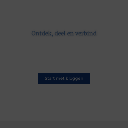
Ontdek, deel en verbind
Op ons platform komen schrijvers en lezers
samen. Van opinies tot lifestyle – iedereen is
welkom. Deel jouw verhaal of ontdek dat van
een ander.
Start met bloggen